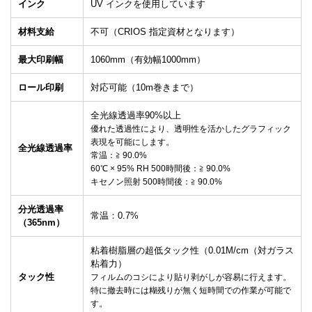
インク
UV インクを使用しています
材料支給
不可（CRIOS 指定資材となります）
最大印刷幅
1060mm（有効幅1000mm）
ロール印刷
対応可能（10m巻きまで）
全光線透過率90%以上
優れた透過性により、透明性を活かしたグラフィック
表現を可能にします。
全光線透過率
常温：≧ 90.0%
60℃ × 95% RH 500時間後：≧ 90.0%
キセノン照射 500時間後：≧ 90.0%
分光透過率
常温：0.7%
（365nm）
粘着樹脂層の超低タック性（0.01M/cm（対ガラス
粘着力）
タック性
フィルムのコシにより貼り剥がしが容易に行えます。
特に撤去時には糊残りが無く短時間での作業が可能で
す。