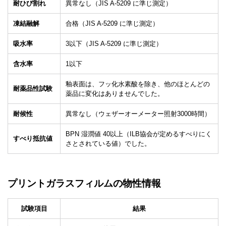
耐ひび割れ
異常なし（JIS A-5209 に準じ測定）
凍結融解
合格（JIS A-5209 に準じ測定）
吸水率
3以下（JIS A-5209 に準じ測定）
含水率
1以下
釉表面は、フッ化水素酸を除き、他のほとんどの
耐薬品性試験
薬品に変化はありませんでした。
耐候性
異常なし（ウェザーオーメーター照射3000時間）
BPN 湿潤値 40以上（ILB協会が定めるすべりにく
すべり抵抗値
さとされている値）でした。
プリント
ガラスフィルムの物性情報
試験項目
結果