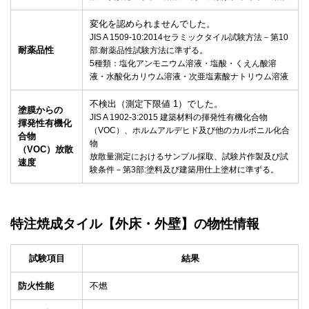
変化を認められませんでした。
JIS A 1509-10:2014セラミックタイル試験方法－第10
耐薬品性
部:耐薬品性試験方法に準ずる。
5種類：塩化アンモニウム溶液・塩酸・くえん酸溶
液・水酸化カリウム溶液・次亜塩素酸ナトリウム溶液
不検出（測定下限値 1）でした。
塗膜からの
JIS A 1902-3:2015 建築材料の揮発性有機化合物
揮発性有機化
（VOC）、ホルムアルデヒド及び他のカルボニル化合
合物
物
（VOC）放散
放散量測定におけるサンプル採取、試験片作製及び試
速度
験条件－第3部:塗料及び建築用仕上塗材に準ずる。
特注焼成タイル
【外床・外壁】
の物性情報
試験項目
結果
防火性能
不燃