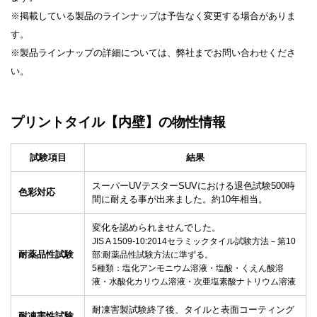
※掲載している製品のラインナップは予告なく変更する場合がありま
す。
※製品ラインナップの詳細については、弊社までお問い合わせくださ
い。
プリントタイル
【内壁】
の物性情報
試験項目
結果
スーパーUVテスターSUVにおける退色試験500時
色彩対応
間に耐える事が出来ました。約10年相当。
変化を認められませんでした。
JIS A 1509-10:2014セラミックタイル試験方法－第10
耐薬品性試験
部:耐薬品性試験方法に準ずる。
5種類：塩化アンモニウム溶液・塩酸・くえん酸溶
液・水酸化カリウム溶液・次亜塩素酸ナトリウム溶液
耐凍害製試験終了後、タイルと表面コーティング
耐凍害性試験