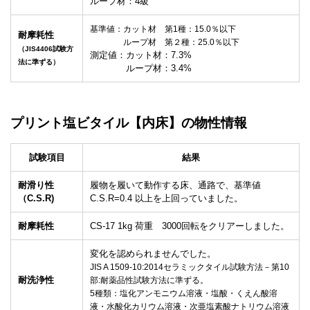
ループ材：4級
基準値：カット材 第1種：15.0％以下
耐摩耗性
ループ材 第２種：25.0％以下
（JIS4406試験方
測定値：カット材：7.3%
法に準ずる）
ループ材：3.4%
プリント
塩ビタイル
【内床】
の物性情報
試験項目
結果
耐滑り性
履物を履いて動作する床、通路で、基準値
（C.S.R)
C.S.R=0.4 以上を上回っていました。
耐摩耗性
CS-17 1kg 荷重 3000回転をクリアーしました。
変化を認められませんでした。
JIS A 1509-10:2014セラミックタイル試験方法－第10
耐洗浄性
部:耐薬品性試験方法に準ずる。
5種類：塩化アンモニウム溶液・塩酸・くえん酸溶
液・水酸化カリウム溶液・次亜塩素酸ナトリウム溶液