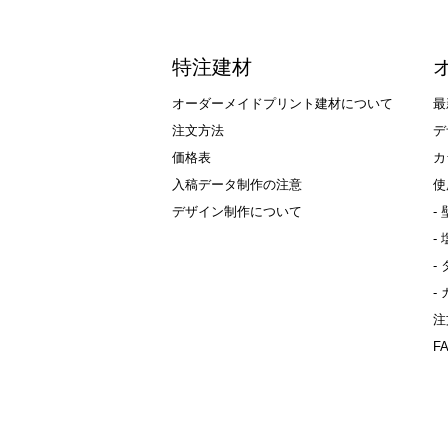
特注建材
オーダーメイドプリント建材について
最
注文方法
デ
価格表
カ
入稿データ制作の注意
使
デザイン制作について
-
-
-
-
注
F