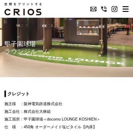
甲子園球場
ラウンジルーム
クレジット
施主様 ：阪神電気鉄道株式会社
施工会社：株式会社大林組
施工箇所：甲子園球場＜docomo LOUNGE KOSHIEN＞
仕 様 ：450角 オーダーメイド塩ビタイル【内床】