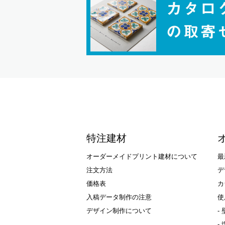
特注建材
オーダーメイドプリント建材について
最
注文方法
デ
価格表
カ
入稿データ制作の注意
使
デザイン制作について
-
-