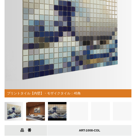
プリントタイル【内壁】・モザイクタイル：45角
品 番
ART-1008-COL