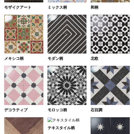
モザイクアート
ミックス柄
和柄
北欧
メキシコ柄
モダン柄
デコラティブ
モロッコ柄
石目調
テキスタイル柄