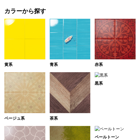
カラーから探す
黄系
青系
赤系
黒系
ベージュ系
茶系
ペールトーン