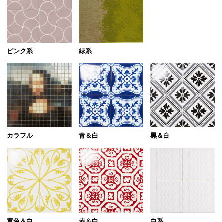
ピンク系
緑系
カラフル
青＆白
黒＆白
黄色＆白
赤＆白
白系