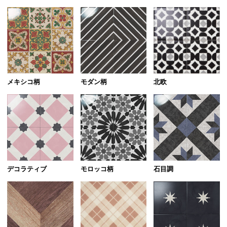
北欧
メキシコ柄
モダン柄
デコラティブ
モロッコ柄
石目調