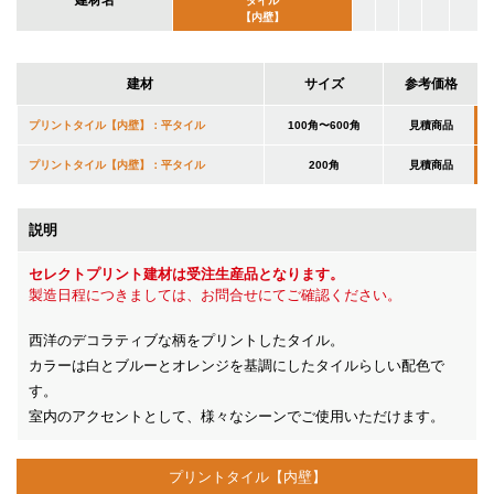
建材名
タイル
【内壁】
建材
サイズ
参考価格
プリントタイル【内壁】：平タイル
100角〜600角
見積商品
プリントタイル【内壁】：平タイル
200角
見積商品
説明
セレクトプリント建材は受注生産品となります。
製造日程につきましては、お問合せにてご確認ください。
西洋のデコラティブな柄をプリントしたタイル。
カラーは白とブルーとオレンジを基調にしたタイルらしい配色で
す。
室内のアクセントとして、様々なシーンでご使用いただけます。
プリントタイル【内壁】