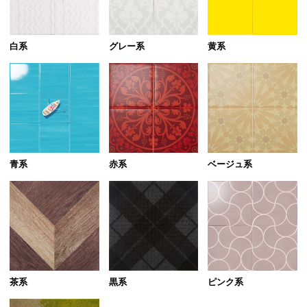
白系
グレー系
黄系
青系
赤系
ベージュ系
茶系
黒系
ピンク系