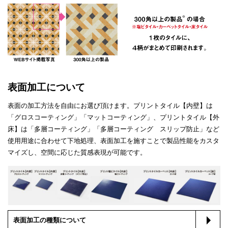
3
表面加工について
表面の加工方法を自由にお選び頂けます。プリントタイル【内壁】は
「グロスコーティング」「マットコーティング」、プリントタイル【外
床】は「多層コーティング」「多層コーティング スリップ防止」など
使用用途に合わせて下地処理、表面加工を施すことで製品性能をカスタ
マイズし、空間に応じた質感表現が可能です。
表面加工の種類について