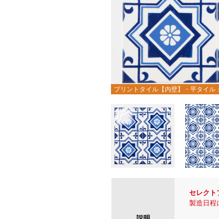
プリントタイル【内壁】・平タイル：
セレクト
製造日程
説明