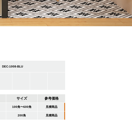
DEC-1008-BLU
サイズ
参考価格
100角〜600角
見積商品
200角
見積商品