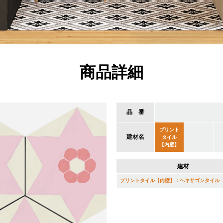
商品詳細
品 番
プリント
建材名
タイル
【内壁】
建材
プリントタイル【内壁】：ヘキサゴンタイル