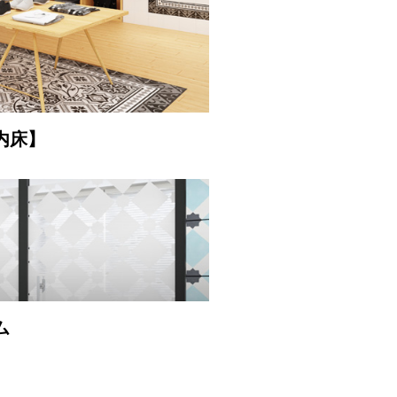
内床】
ム