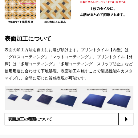
3
表面加工について
表面の加工方法を自由にお選び頂けます。プリントタイル【内壁】は
「グロスコーティング」「マットコーティング」、プリントタイル【外
床】は「多層コーティング」「多層コーティング スリップ防止」など
使用用途に合わせて下地処理、表面加工を施すことで製品性能をカスタ
マイズし、空間に応じた質感表現が可能です。
表面加工の種類について