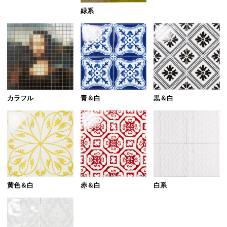
緑系
カラフル
青＆白
黒＆白
黄色＆白
赤＆白
白系