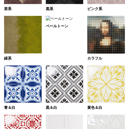
茶系
黒系
ピンク系
ペールトーン
緑系
カラフル
青＆白
黒＆白
黄色＆白