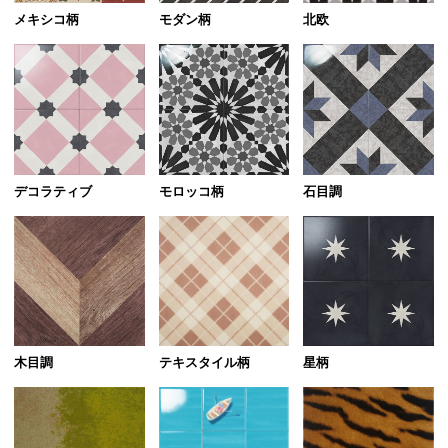
北欧
メキシコ柄
モダン柄
デコラティブ
モロッコ柄
石目調
テキスタイル柄
木目調
星柄