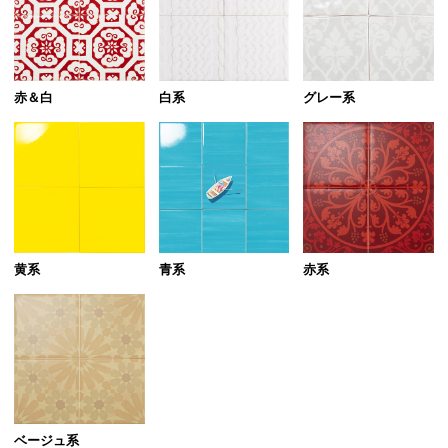
赤＆白
白系
グレー系
黄系
青系
赤系
ベージュ系