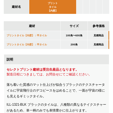
プリント
建材名
タイル
【内壁】
建材
サイズ
参考価格
プリントタイル【内壁】：平タイル
100角〜600角
見積商品
プリントタイル【内壁】：平タイル
200角
見積商品
説明
セレクトプリント建材は受注生産品となります。
製造日程につきましては、お問合せにてご確認ください。
落ち着いた質感のマット仕上げが似合うブラックのテクスチャータ
イルに宇宙飛行士のデコピースをはめることで、一面が宇宙の様に
も見えるギミックタイル。
ILL-1321-BLK ブラックのタイルは、八種類の異なるテイクスチャー
があるため、単一柄のみでも表情豊かに仕上がります。